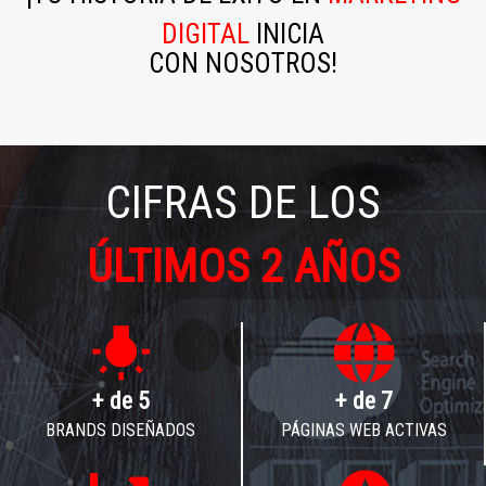
DIGITAL
INICIA
CON NOSOTROS!
CIFRAS DE LOS
ÚLTIMOS 2 AÑOS
wb_incandescent
+ de
5
+ de
7
BRANDS DISEÑADOS
PÁGINAS WEB ACTIVAS