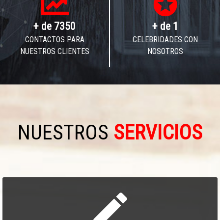
stars
+ de
7350
+ de
1
CONTACTOS PARA
CELEBRIDADES CON
NUESTROS CLIENTES
NOSOTROS
NUESTROS
SERVICIOS
create