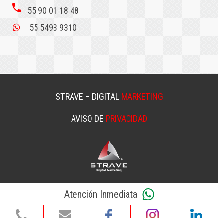
phone
55 90 01 18 48
55 5493 9310
STRAVE
– DIGITAL
MARKETING
AVISO DE
PRIVACIDAD
Atención Inmediata