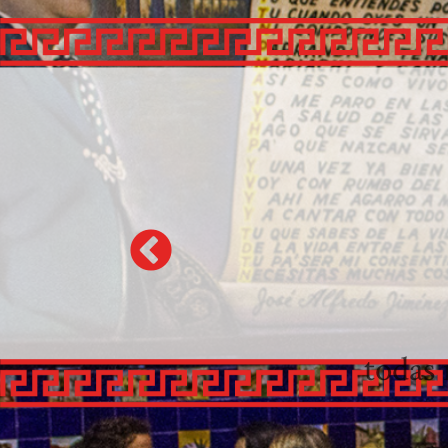
En 
y
te to
y 
todas 