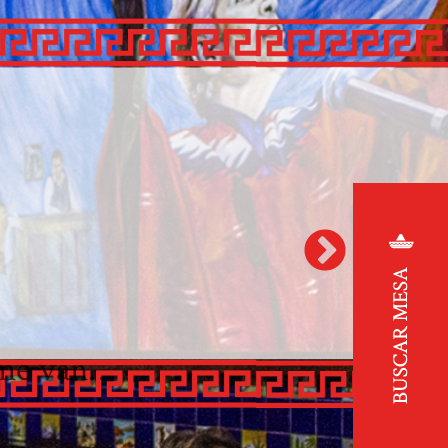
 cosas
res,
ta copas
mores…
e me van…