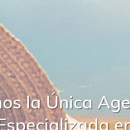
m
o
s
l
a
Ú
n
i
c
a
A
g
E
s
p
e
c
i
a
l
i
z
a
d
a
e