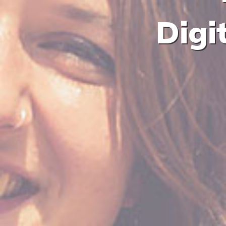
D
i
g
i