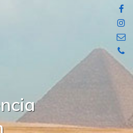
e
n
c
i
a
n