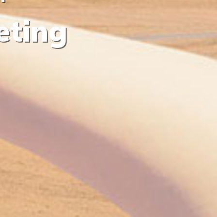
e
t
i
n
g