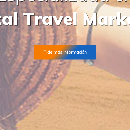
t
a
l
T
r
a
v
e
l
M
a
r
k
Pide más información