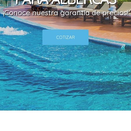
¡
C
o
n
o
c
e
n
u
e
s
t
r
a
g
a
r
a
n
t
í
a
d
e
p
r
e
c
i
o
s
!
COTIZAR