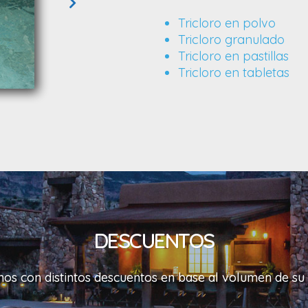
Tricloro en polvo
Tricloro granulado
Tricloro en pastillas
Tricloro en tabletas
DESCUENTOS
os con distintos descuentos en base al volumen de su 