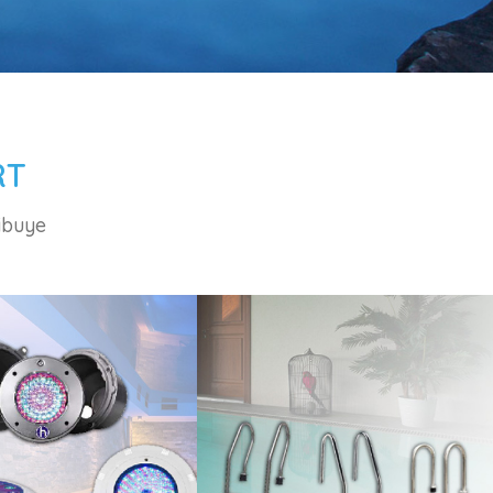
RT
ibuye