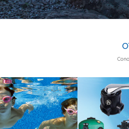
O
Cono