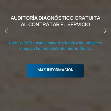
A
U
D
I
T
O
R
Í
A
D
I
A
G
N
Ó
S
T
I
C
O
G
R
A
T
U
I
T
A
A
L
C
O
N
T
R
A
T
A
R
E
L
S
E
R
V
I
C
I
O
Asesorías 100% personalizadas de principio a fin, trabajamos
en apego a las
necesidades de nuestros clientes.
MÁS INFORMACIÓN